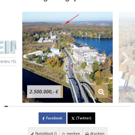
2.500.000,- €
Facebook
(Twitter)
Notizblock (
)
merken
drucken