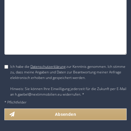
Ich habe die
Datenschutzerklärung
zur Kenntnis genommen. Ich stimme
zu, dass meine Angaben und Daten zur Beantwortung meiner Anfrage
elektronisch erhoben und gespeichert werden.
Hinweis: Sie können Ihre Einwilligung jederzeit für die Zukunft per E-Mail
an h.gaebel@nextimmobilien.eu widerrufen. *
* Pflichtfelder
Absenden