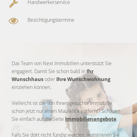
Handwerkerservice
Besichtigungstermine
Das Team von Next Immobilien unterstützt Sie
engagiert. Damit Sie schon bald in
Ihr
Wunschhaus
oder
Ihre Wunschwohnung
einziehen können.
Vielleicht ist die von Ihnen gesuchte Immobilie
schon jetzt nur einen Mausklick entfernt? Schauen
Sie einfach auf die Seite
Immobilienangebote
.
Falls Sie dort nicht fündig werden, registrieren Sie