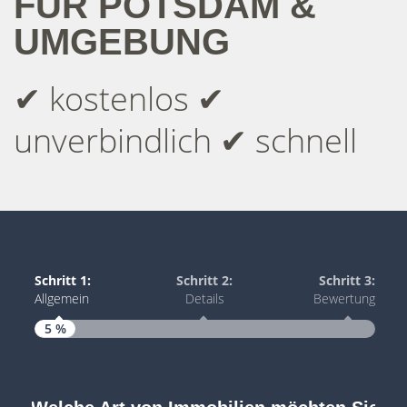
FÜR POTSDAM &
UMGEBUNG
✔ kostenlos ✔
unverbindlich ✔ schnell
Schritt 1:
Schritt 2:
Schritt 3:
Allgemein
Details
Bewertung
5 %
Schri