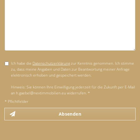
Ich habe die
Datenschutzerklärung
zur Kenntnis genommen. Ich stimme
zu, dass meine Angaben und Daten zur Beantwortung meiner Anfrage
elektronisch erhoben und gespeichert werden.
Hinweis: Sie können Ihre Einwilligung jederzeit für die Zukunft per E-Mail
an h.gaebel@nextimmobilien.eu widerrufen. *
* Pflichtfelder
Absenden