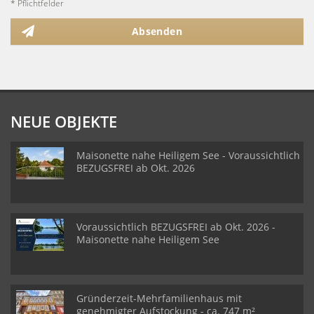
* Pflichtfelder
Absenden
NEUE OBJEKTE
Maisonette nahe Heiligem See - Voraussichtlich
BEZUGSFREI ab Okt. 2026
Voraussichtlich BEZUGSFREI ab Okt. 2026 -
Maisonette nahe Heiligem See
Gründerzeit-Mehrfamilienhaus mit
genehmigter Aufstockung - ca. 747 m²