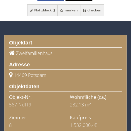
Notizblock (
)
merken
drucken
Objektart
Zweifamilienhaus
Adresse
14469 Potsdam
Objektdaten
Objekt-Nr.
Wohnfläche
(ca.)
567-NdfT9
232,13 m²
Zimmer
Kaufpreis
8
1.532.000,- €