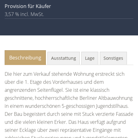
Provision für Käufer
3,57 % incl. MwSt.
Beschreibung
Ausstattung
Lage
Sonstiges
Die hier zum Verkauf stehende Wohnung erstreckt sich
über die 1. Etage des Vorderhauses und dem
angrenzenden Seitenflügel. Sie ist eine klassisch
geschnittene, hochherrschaftliche Berliner Altbauwohnung
in einem wunderschönen 5-geschossigen Jugendstilhaus.
Der Bau begeistert durch seine mit Stuck verzierte Fassade
und die vielen kleinen Erker. Das Haus verfügt aufgrund
seiner Ecklage über zwei repräsentative Eingänge mit