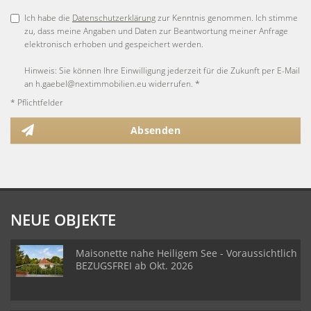
Ich habe die
Datenschutzerklärung
zur Kenntnis genommen. Ich stimme
zu, dass meine Angaben und Daten zur Beantwortung meiner Anfrage
elektronisch erhoben und gespeichert werden.
Hinweis: Sie können Ihre Einwilligung jederzeit für die Zukunft per E-Mail
an h.gaebel@nextimmobilien.eu widerrufen. *
* Pflichtfelder
Absenden
NEUE OBJEKTE
Maisonette nahe Heiligem See - Voraussichtlich
BEZUGSFREI ab Okt. 2026