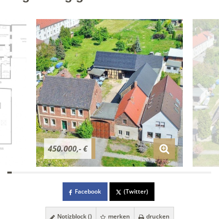
450.000,- €
Facebook
(Twitter)
Notizblock (
)
merken
drucken